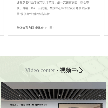
拥有多名行业专家与设计精英，是一支拥有安防、综合布
线、网络、BA、音视频、数据中心等专业设计师的团队秉
承“提供高性价比作品与智……
华体会官方网-华体会（中国）
Video center
· 视频中心