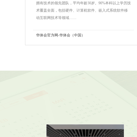
拥有技术的领先团队，平均年龄30岁。90%本科以上学历技
术覆盖全面，包括硬件、计算机软件、嵌入式系统软件移
动互联网技术等领域……
华体会官方网-华体会（中国）