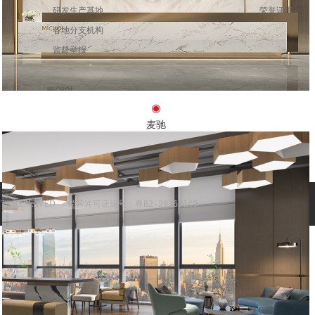
研发生产基地
荣誉证书
各地分支机构
监督举报
麦驰
TS RESERVED
经营许可证编号：粤B2-20160149