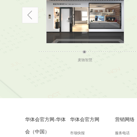
麦驰智慧
华体会官方网-华体
华体会官方网
营销网络
会（中国）
市场快报
服务电话