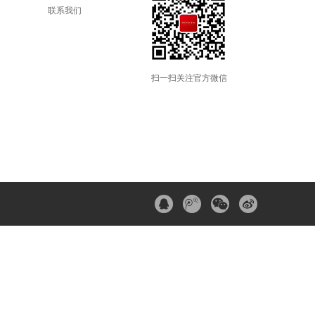
联系我们
扫一扫关注官方微信