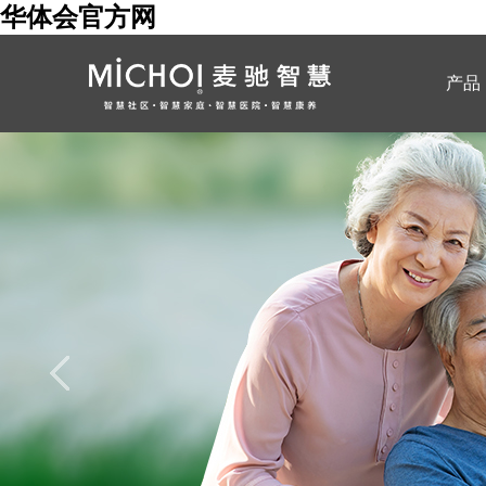
华体会官方网
产品