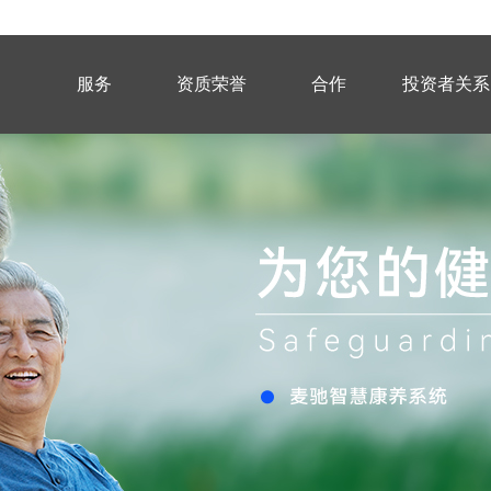
服务
资质荣誉
合作
投资者关系