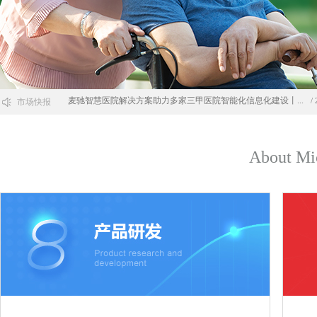
麦驰智慧医院解决方案助力多家三甲医院智能化信息化建设丨...
/
市场快报
智慧医院引领医疗新时代丨麦驰诚邀您莅临第26届全国医院建...
/
About Mi