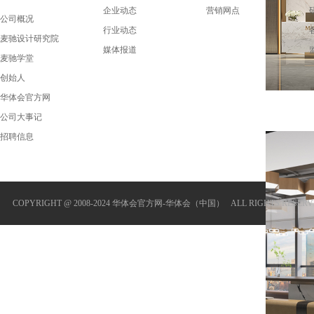
企业动态
营销网点
公司概况
行业动态
麦驰设计研究院
媒体报道
麦驰学堂
创始人
华体会官方网
公司大事记
招聘信息
COPYRIGHT @ 2008-2024 华体会官方网-华体会（中国） ALL RIGHTS RESER