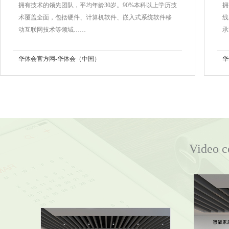
拥有技术的领先团队，平均年龄30岁。90%本科以上学历技
拥
术覆盖全面，包括硬件、计算机软件、嵌入式系统软件移
线
动互联网技术等领域……
承
华体会官方网-华体会（中国）
华
Video c