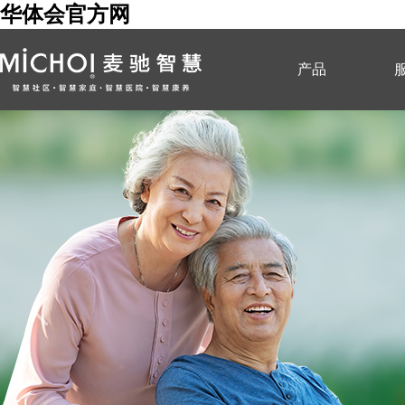
华体会官方网
产品