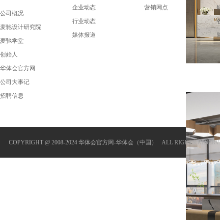
企业动态
营销网点
公司概况
行业动态
麦驰设计研究院
媒体报道
麦驰学堂
创始人
华体会官方网
公司大事记
招聘信息
COPYRIGHT @ 2008-2024 华体会官方网-华体会（中国） ALL RIGHTS RESER