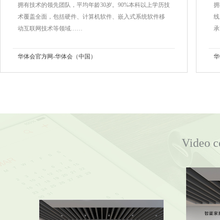
拥有技术的领先团队，平均年龄30岁。90%本科以上学历技
拥
术覆盖全面，包括硬件、计算机软件、嵌入式系统软件移
线
动互联网技术等领域……
承
华体会官方网-华体会（中国）
华
Video c