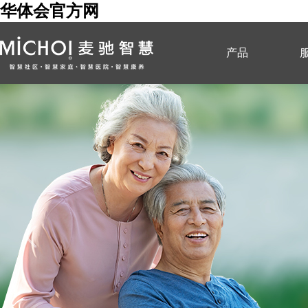
华体会官方网
产品