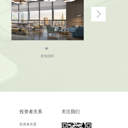
麦驰物联
投资者关系
关注我们
投资者关系