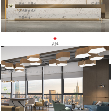
研发生产基地
荣誉证书
各地分支机构
监督举报
麦驰
TS RESERVED
经营许可证编号：粤B2-20160149