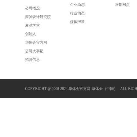
企业动态
营销网点
公司概况
行业动态
麦驰设计研究院
媒体报道
麦驰学堂
创始人
华体会官方网
公司大事记
招聘信息
COPYRIGHT @ 2008-2024 华体会官方网-华体会（中国） ALL RIGH