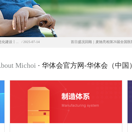
建设丨...
首日盛况回顾｜麦驰亮相第26届全国医院
/ 2025-07-14
医院建...
工程中心军令状签署仪式圆满举行！
/ 2025-05-27
/
bout Michoi
· 华体会官方网-华体会（中国