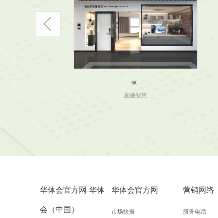
麦驰智慧
华体会官方网-华体
华体会官方网
营销网络
会（中国）
市场快报
服务电话