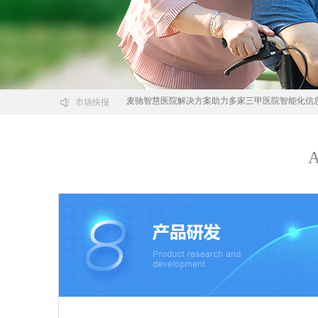
麦驰智慧医院解决方案助力多家三甲医院智能化信息化
市场快报
智慧医院引领医疗新时代丨麦驰诚邀您莅临第26届全国
A