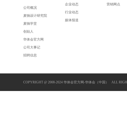
企业动态
营销网点
公司概况
行业动态
麦驰设计研究院
媒体报道
麦驰学堂
创始人
华体会官方网
公司大事记
招聘信息
COPYRIGHT @ 2008-2024 华体会官方网-华体会（中国） ALL RIGH