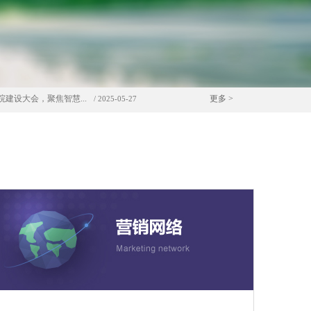
建设大会，聚焦智慧...
更多 >
/ 2025-05-27
 2025-05-27
）