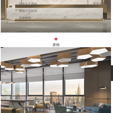
研发生产基地
荣誉证书
各地分支机构
监督举报
麦驰
TS RESERVED
经营许可证编号：粤B2-20160149