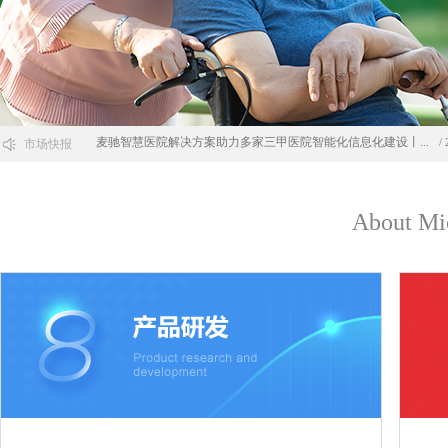
麦驰智慧医院解决方案助力多家三甲医院智能化信息化建设丨...
/
市场快报
智慧医院引领医疗新时代丨麦驰诚邀您莅临第26届全国医院建...
/
About Mi