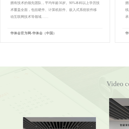
拥有技术的领先团队，平均年龄30岁。90%本科以上学历技
拥
术覆盖全面，包括硬件、计算机软件、嵌入式系统软件移
线
动互联网技术等领域……
承
华体会官方网-华体会（中国）
华
Video c