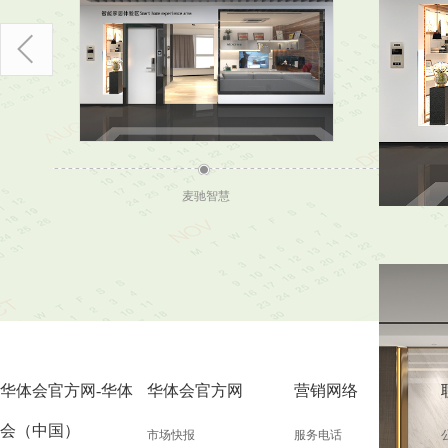
麦驰智慧
华体会官方网-华体
华体会官方网
营销网络
会（中国）
市场快报
服务电话