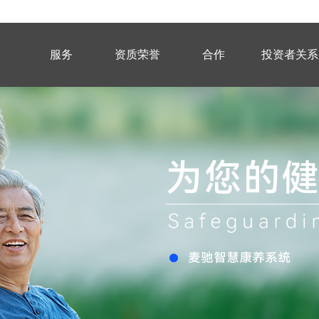
服务
资质荣誉
合作
投资者关系