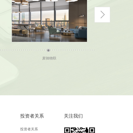
麦驰物联
投资者关系
关注我们
投资者关系