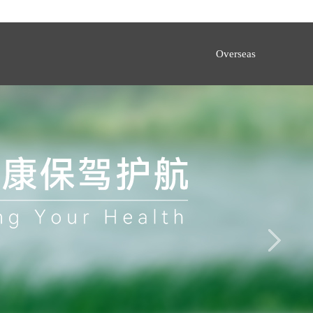
Overseas