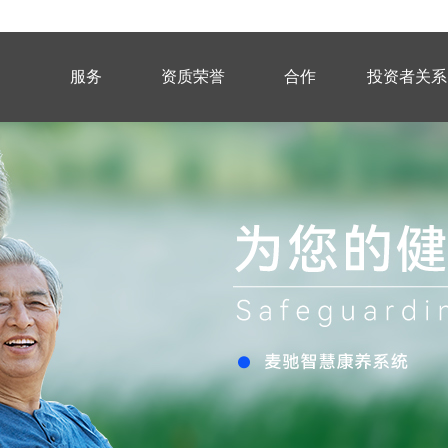
服务
资质荣誉
合作
投资者关系