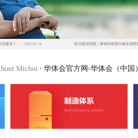
建设丨...
首日盛况回顾｜麦驰亮相第26届全国医院
/ 2025-07-14
医院建...
工程中心军令状签署仪式圆满举行！
/ 2025-05-27
/
bout Michoi
· 华体会官方网-华体会（中国