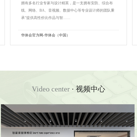
拥有多名行业专家与设计精英，是一支拥有安防、综合布
线、网络、BA、音视频、数据中心等专业设计师的团队秉
承“提供高性价比作品与智……
华体会官方网-华体会（中国）
Video center
· 视频中心