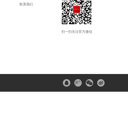
联系我们
扫一扫关注官方微信