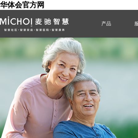
华体会官方网
产品