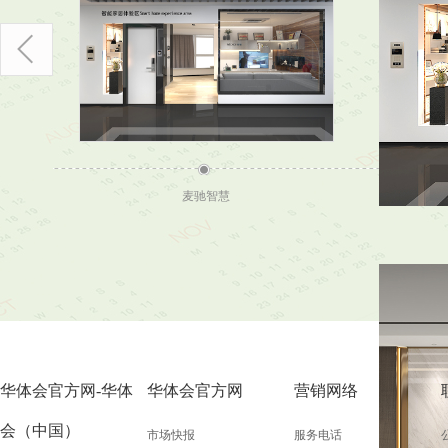
麦驰智慧
华体会官方网-华体
华体会官方网
营销网络
会（中国）
市场快报
服务电话