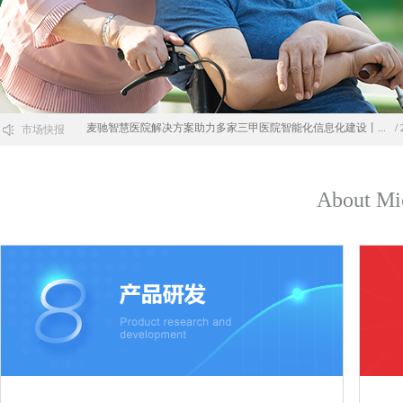
麦驰智慧医院解决方案助力多家三甲医院智能化信息化建设丨...
/
市场快报
智慧医院引领医疗新时代丨麦驰诚邀您莅临第26届全国医院建...
/
About Mi