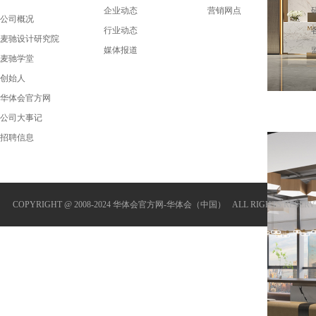
企业动态
营销网点
公司概况
行业动态
麦驰设计研究院
媒体报道
麦驰学堂
创始人
华体会官方网
公司大事记
招聘信息
COPYRIGHT @ 2008-2024 华体会官方网-华体会（中国） ALL RIGHTS RESER